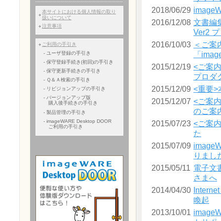
2018/06/29
image
本サイトにおける個人情報の取り
扱いについて
2016/12/08
文書編集
注意事項
Ver2
2016/10/03
＜ご案内
ご利用の手引き
- ユーザ登録の手引き
「ima
- 保守登録手続き(初回)の手引き
2015/12/19
<ご案内>
- 保守更新手続きの手引き
プロダ
- Ｑ＆Ａ検索の手引き
2015/12/09
<重要
- リビジョンアップの手引き
- バージョンアップ版
2015/12/07
<ご案内>
購入後手続きの手引き
のご案
- 製品管理の手引き
- imageWARE Desktop DOOR
2015/07/23
<ご案内
ご利用の手引き
た
2015/07/09
imag
りまし
2015/05/11
電子文書
さまへ
2014/04/30
Inter
喚起
2013/10/01
image