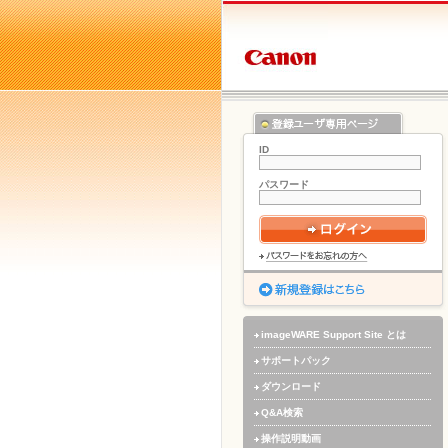
ID
パスワード
imageWARE Support Site とは
サポートパック
ダウンロード
Q&A検索
操作説明動画